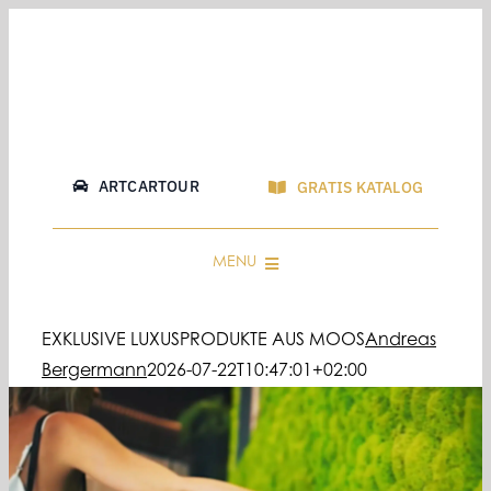
Skip
to
content
ARTCARTOUR
GRATIS KATALOG
MENU
PERSÖNLICHE BERATUNG
EXKLUSIVE LUXUSPRODUKTE AUS MOOS
Andreas
LOGOS & GRAFIKEN
Bergermann
2026-07-22T10:47:01+02:00
MOOSBILD SHOP
SHOWROOMS
FAQ & GUIDE