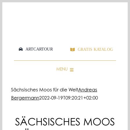
Skip
to
content
ARTCARTOUR
GRATIS KATALOG
MENU
PERSÖNLICHE BERATUNG
Sächsisches Moos für die Welt
Andreas
LOGOS & GRAFIKEN
Bergermann
2022-09-19T09:20:21+02:00
MOOSBILD SHOP
SHOWROOMS
SÄCHSISCHES MOOS
FAQ & GUIDE